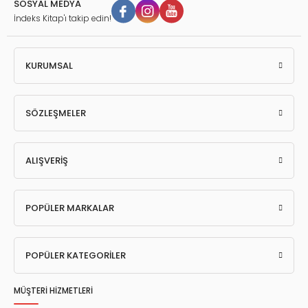
SOSYAL MEDYA
İndeks Kitap'ı takip edin!
KURUMSAL
SÖZLEŞMELER
ALIŞVERİŞ
POPÜLER MARKALAR
POPÜLER KATEGORİLER
MÜŞTERİ HİZMETLERİ