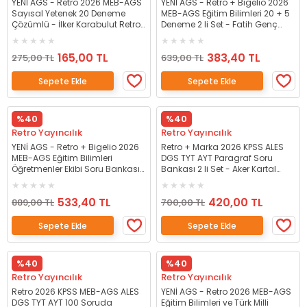
YENİ AGS - Retro 2026 MEB-AGS
YENİ AGS - Retro + Bigelio 2026
Sayısal Yetenek 20 Deneme
MEB-AGS Eğitim Bilimleri 20 + 5
Çözümlü - İlker Karabulut Retro
Deneme 2 li Set - Fatih Genç
Yayıncılık
Retro + Bigelio Yayıncılık
165,00 TL
383,40 TL
275,00 TL
639,00 TL
Sepete Ekle
Sepete Ekle
%40
%40
Retro Yayıncılık
Retro Yayıncılık
YENİ AGS - Retro + Bigelio 2026
Retro + Marka 2026 KPSS ALES
MEB-AGS Eğitim Bilimleri
DGS TYT AYT Paragraf Soru
Öğretmenler Ekibi Soru Bankası
Bankası 2 li Set - Aker Kartal
+ 5 Deneme 2 li Set - Fatih Genç
Retro + Marka Yayıncılık
Retro + Bigelio Yayıncılık
533,40 TL
420,00 TL
889,00 TL
700,00 TL
Sepete Ekle
Sepete Ekle
%40
%40
Retro Yayıncılık
Retro Yayıncılık
Retro 2026 KPSS MEB-AGS ALES
YENİ AGS - Retro 2026 MEB-AGS
DGS TYT AYT 100 Soruda
Eğitim Bilimleri ve Türk Milli