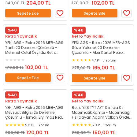
204,00 TL
102,00 TL
340,00 TL
170,00 TL
Sepete Ekle
Sepete Ekle
%40
%40
Retro Yayıncılık
Retro Yayıncılık
YENİ AGS - Retro 2026 MEB-AGS
YENİ AGS - Retro 2026 MEB-AGS
Tarih 20 Deneme Çözümlü -
Sözel Yetenek 20 Deneme
Mehmet Celal Özyıldız Retro
Çözümlü - Aker Kartal Retro
Yayıncılık
Yayıncılık
4.7 P - 3 Yorum
102,00 TL
165,00 TL
170,00 TL
275,00 TL
Sepete Ekle
Sepete Ekle
%40
%40
Retro Yayıncılık
Retro Yayıncılık
YENİ AGS - Retro 2026 MEB-AGS
Retro YKS TYT AYT 0 ın da 0 ı
Mevzuat Bilgisi 25 Deneme
Matematik Kampı - Matematiği
Çözümlü - İsmail Eryılmaz Retro
Fısıldayan Adam Volkan Önder
Yayıncılık
Retro Yayıncılık
5.0 P - 1 Yorum
5.0 P - 1 Yorum
120,00 TL
150,00 TL
200,00 TL
250,00 TL