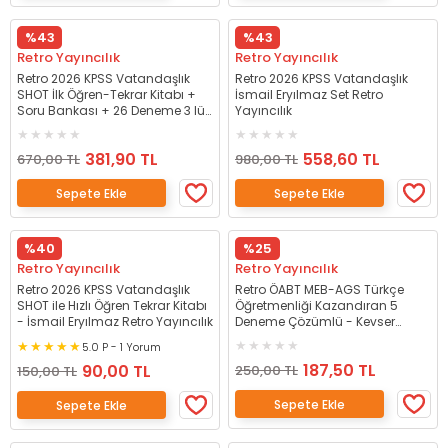
%43
%43
Retro Yayıncılık
Retro Yayıncılık
Retro 2026 KPSS Vatandaşlık
Retro 2026 KPSS Vatandaşlık
SHOT İlk Öğren-Tekrar Kitabı +
İsmail Eryılmaz Set Retro
Soru Bankası + 26 Deneme 3 lü
Yayıncılık
Set - İsmail Eryılmaz Retro
Yayıncılık
381,90 TL
558,60 TL
670,00 TL
980,00 TL
Sepete Ekle
Sepete Ekle
%40
%25
Retro Yayıncılık
Retro Yayıncılık
Retro 2026 KPSS Vatandaşlık
Retro ÖABT MEB-AGS Türkçe
SHOT ile Hızlı Öğren Tekrar Kitabı
Öğretmenliği Kazandıran 5
- İsmail Eryılmaz Retro Yayıncılık
Deneme Çözümlü - Kevser
Evsen Retro Yayıncılık
5.0 P - 1 Yorum
187,50 TL
90,00 TL
250,00 TL
150,00 TL
Sepete Ekle
Sepete Ekle