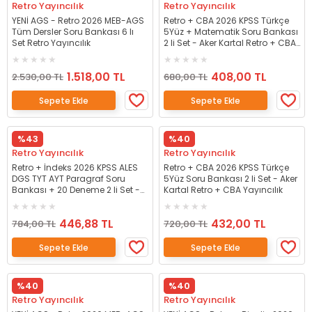
Retro Yayıncılık
Retro Yayıncılık
YENİ AGS - Retro 2026 MEB-AGS
Retro + CBA 2026 KPSS Türkçe
Tüm Dersler Soru Bankası 6 lı
5Yüz + Matematik Soru Bankası
Set Retro Yayıncılık
2 li Set - Aker Kartal Retro + CBA
Yayıncılık
1.518,00 TL
408,00 TL
2.530,00 TL
680,00 TL
Sepete Ekle
Sepete Ekle
%43
%40
Retro Yayıncılık
Retro Yayıncılık
Retro + İndeks 2026 KPSS ALES
Retro + CBA 2026 KPSS Türkçe
DGS TYT AYT Paragraf Soru
5Yüz Soru Bankası 2 li Set - Aker
Bankası + 20 Deneme 2 li Set -
Kartal Retro + CBA Yayıncılık
Aker Kartal, Berk Ekici Retro +
İndeks Akademi Yayıncılık
446,88 TL
432,00 TL
784,00 TL
720,00 TL
Sepete Ekle
Sepete Ekle
%40
%40
Retro Yayıncılık
Retro Yayıncılık