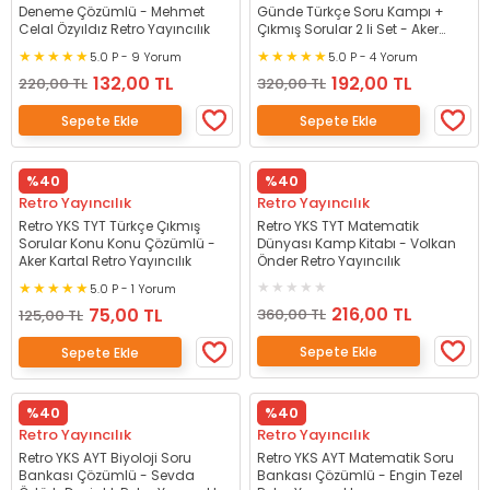
Deneme Çözümlü - Mehmet
Günde Türkçe Soru Kampı +
Celal Özyıldız Retro Yayıncılık
Çıkmış Sorular 2 li Set - Aker
Kartal Retro Yayıncılık
5.0 P - 9 Yorum
5.0 P - 4 Yorum
132,00 TL
192,00 TL
220,00 TL
320,00 TL
Sepete Ekle
Sepete Ekle
%40
%40
Retro Yayıncılık
Retro Yayıncılık
Retro YKS TYT Türkçe Çıkmış
Retro YKS TYT Matematik
Sorular Konu Konu Çözümlü -
Dünyası Kamp Kitabı - Volkan
Aker Kartal Retro Yayıncılık
Önder Retro Yayıncılık
5.0 P - 1 Yorum
216,00 TL
75,00 TL
360,00 TL
125,00 TL
Sepete Ekle
Sepete Ekle
%40
%40
Retro Yayıncılık
Retro Yayıncılık
Retro YKS AYT Biyoloji Soru
Retro YKS AYT Matematik Soru
Bankası Çözümlü - Sevda
Bankası Çözümlü - Engin Tezel