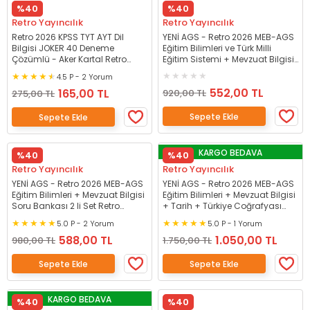
%40
%40
Retro Yayıncılık
Retro Yayıncılık
Retro 2026 KPSS TYT AYT Dil
YENİ AGS - Retro 2026 MEB-AGS
Bilgisi JOKER 40 Deneme
Eğitim Bilimleri ve Türk Milli
Çözümlü - Aker Kartal Retro
Eğitim Sistemi + Mevzuat Bilgisi
Yayıncılık
Ders Notu 2 li Set Retro Yayıncılık
4.5 P - 2 Yorum
552,00 TL
165,00 TL
920,00 TL
275,00 TL
Sepete Ekle
Sepete Ekle
KARGO BEDAVA
%40
%40
Retro Yayıncılık
Retro Yayıncılık
YENİ AGS - Retro 2026 MEB-AGS
YENİ AGS - Retro 2026 MEB-AGS
Eğitim Bilimleri + Mevzuat Bilgisi
Eğitim Bilimleri + Mevzuat Bilgisi
Soru Bankası 2 li Set Retro
+ Tarih + Türkiye Coğrafyası
Yayıncılık
Soru Bankası 4 lü Set Retro
5.0 P - 2 Yorum
5.0 P - 1 Yorum
Yayıncılık
588,00 TL
1.050,00 TL
980,00 TL
1.750,00 TL
Sepete Ekle
Sepete Ekle
KARGO BEDAVA
%40
%40