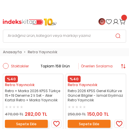
999 TL
ve Üzeri Alışverişlerinizde
KARGO BEDAVA
+
4 TAKSİT FIRSATI
Anasayfa
Retro Yayıncılık
Stoktakiler
Toplam 158 Ürün
%40
%40
Retro Yayıncılık
Retro Yayıncılık
Retro + Marka 2026 KPSS Türkçe
Retro 2026 KPSS Genel Kültür ve
15+19 Deneme 2 li Set - Aker
Güncel Bilgiler - İsmail Eryılmaz
Kartal Retro + Marka Yayıncılık
Retro Yayıncılık
282,00 TL
150,00 TL
470,00 TL
250,00 TL
Sepete Ekle
Sepete Ekle