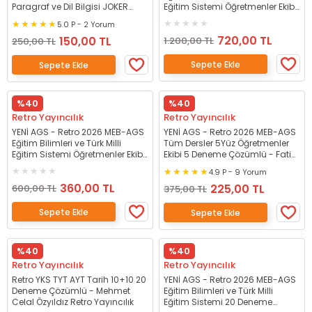
Paragraf ve Dil Bilgisi JOKER
Eğitim Sistemi Öğretmenler Ekibi
Soru Bankası Çözümlü - Aker
Ders Notu + Soru Bankası 2 li Set
5.0 P - 2 Yorum
Kartal, Dilek Yetik Retro Yayıncılık
- Fatih Genç Retro Yayıncılık
720,00 TL
150,00 TL
1.200,00 TL
250,00 TL
Sepete Ekle
Sepete Ekle
%40
%40
Retro Yayıncılık
Retro Yayıncılık
YENİ AGS - Retro 2026 MEB-AGS
YENİ AGS - Retro 2026 MEB-AGS
Eğitim Bilimleri ve Türk Milli
Tüm Dersler 5Yüz Öğretmenler
Eğitim Sistemi Öğretmenler Ekibi
Ekibi 5 Deneme Çözümlü - Fatih
Soru Bankası Çözümlü - Fatih
Genç Retro Yayıncılık
4.9 P - 9 Yorum
Genç Retro Yayıncılık
360,00 TL
225,00 TL
600,00 TL
375,00 TL
Sepete Ekle
Sepete Ekle
%40
%40
Retro Yayıncılık
Retro Yayıncılık
Retro YKS TYT AYT Tarih 10+10 20
YENİ AGS - Retro 2026 MEB-AGS
Deneme Çözümlü - Mehmet
Eğitim Bilimleri ve Türk Milli
Celal Özyıldız Retro Yayıncılık
Eğitim Sistemi 20 Deneme