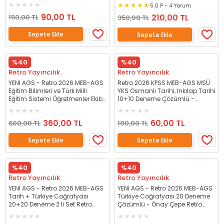
Çözümlü - Fatih Genç Retro
5.0 P - 4 Yorum
Yayıncılık
90,00 TL
210,00 TL
150,00 TL
350,00 TL
Sepete Ekle
Sepete Ekle
%40
%40
Retro Yayıncılık
Retro Yayıncılık
YENİ AGS - Retro 2026 MEB-AGS
Retro 2026 KPSS MEB-AGS MSÜ
Eğitim Bilimleri ve Türk Milli
YKS Osmanlı Tarihi, İnkılap Tarihi
Eğitim Sistemi Öğretmenler Ekibi
10+10 Deneme Çözümlü -
Ders Notu - Fatih Genç Retro
Mehmet Celal Özyıldız Retro
Yayıncılık
Yayıncılık
360,00 TL
60,00 TL
600,00 TL
100,00 TL
Sepete Ekle
Sepete Ekle
%40
%40
Retro Yayıncılık
Retro Yayıncılık
YENİ AGS - Retro 2026 MEB-AGS
YENİ AGS - Retro 2026 MEB-AGS
Tarih + Türkiye Coğrafyası
Türkiye Coğrafyası 20 Deneme
20+20 Deneme 2 li Set Retro
Çözümlü - Önay Çepe Retro
Yayıncılık
Yayıncılık