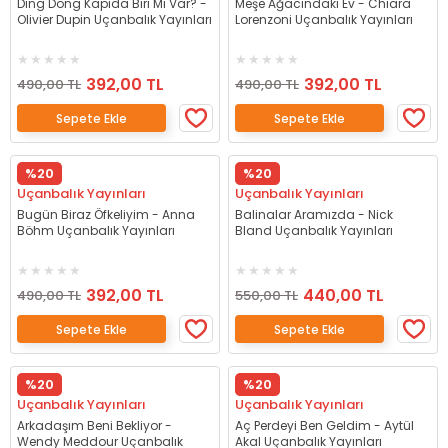
Ding Dong Kapıda Biri Mi Var? -
Meşe Ağacındaki Ev - Chiara
Olivier Dupin Uçanbalık Yayınları
Lorenzoni Uçanbalık Yayınları
392,00 TL
392,00 TL
490,00 TL
490,00 TL
Sepete Ekle
Sepete Ekle
%20
%20
Uçanbalık Yayınları
Uçanbalık Yayınları
Bugün Biraz Öfkeliyim - Anna
Balinalar Aramızda - Nick
Böhm Uçanbalık Yayınları
Bland Uçanbalık Yayınları
392,00 TL
440,00 TL
490,00 TL
550,00 TL
Sepete Ekle
Sepete Ekle
%20
%20
Uçanbalık Yayınları
Uçanbalık Yayınları
Arkadaşım Beni Bekliyor -
Aç Perdeyi Ben Geldim - Aytül
Wendy Meddour Uçanbalık
Akal Uçanbalık Yayınları