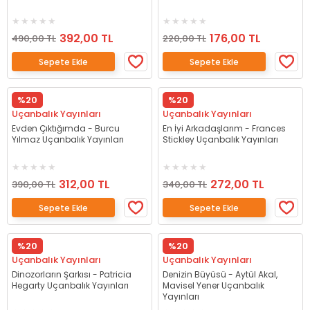
392,00 TL
176,00 TL
490,00 TL
220,00 TL
Sepete Ekle
Sepete Ekle
%20
%20
Uçanbalık Yayınları
Uçanbalık Yayınları
Evden Çıktığımda - Burcu
En İyi Arkadaşlarım - Frances
Yılmaz Uçanbalık Yayınları
Stickley Uçanbalık Yayınları
312,00 TL
272,00 TL
390,00 TL
340,00 TL
Sepete Ekle
Sepete Ekle
%20
%20
Uçanbalık Yayınları
Uçanbalık Yayınları
Dinozorların Şarkısı - Patricia
Denizin Büyüsü - Aytül Akal,
Hegarty Uçanbalık Yayınları
Mavisel Yener Uçanbalık
Yayınları