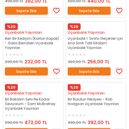
392,00 TL
440,00 TL
490,00 TL
550,00 TL
Sepete Ekle
Sepete Ekle
%20
%20
Uçanbalık Yayınları
Uçanbalık Yayınları
Ben Bir Kediyim (Karton Kapak)
Uçanbalık 1. Sınıfa Geçenler için
- Galia Bernstein Uçanbalık
Ana Sınıfı Tatil Kitabım
Yayınları
Uçanbalık Yayınları
232,00 TL
256,00 TL
290,00 TL
320,00 TL
Sepete Ekle
Sepete Ekle
%20
%20
Uçanbalık Yayınları
Uçanbalık Yayınları
Bil Bakalım Seni Ne Kadar
Bir Bulutun Hikayesi - Rob
Seviyorum - Sam McBratney
Hodgson Uçanbalık Yayınları
Uçanbalık Yayınları
472,00 TL
392,00 TL
590,00 TL
490,00 TL