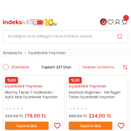
999 TL
ve Üzeri Alışverişlerinizde
KARGO BEDAVA
+
4 TAKSİT FIRSATI
Anasayfa
Uçanbalık Yayınları
Stoktakiler
Toplam 237 Ürün
%20
%20
Uçanbalık Yayınları
Uçanbalık Yayınları
Mıymıy Teyze-7 Uzaklarda -
Asansör Düğmesi - İdil Pişgin
Aytül Akal Uçanbalık Yayınları
Talan Uçanbalık Yayınları
176,00 TL
224,00 TL
220,00 TL
280,00 TL
Sepete Ekle
Sepete Ekle