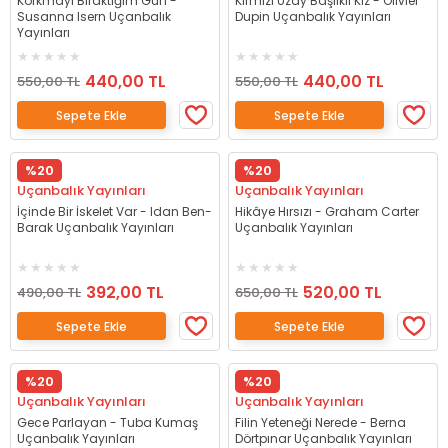
Korkmayı Bıraktığım Gün -
Kırmızı Uzay Başlıklı Kız - Olivier
Susanna Isern Uçanbalık
Dupin Uçanbalık Yayınları
Yayınları
440,00 TL
440,00 TL
550,00 TL
550,00 TL
Sepete Ekle
Sepete Ekle
%20
%20
Uçanbalık Yayınları
Uçanbalık Yayınları
İçinde Bir İskelet Var - Idan Ben-
Hikâye Hırsızı - Graham Carter
Barak Uçanbalık Yayınları
Uçanbalık Yayınları
392,00 TL
520,00 TL
490,00 TL
650,00 TL
Sepete Ekle
Sepete Ekle
%20
%20
Uçanbalık Yayınları
Uçanbalık Yayınları
Gece Parlayan - Tuba Kumaş
Filin Yeteneği Nerede - Berna
Uçanbalık Yayınları
Dörtpınar Uçanbalık Yayınları