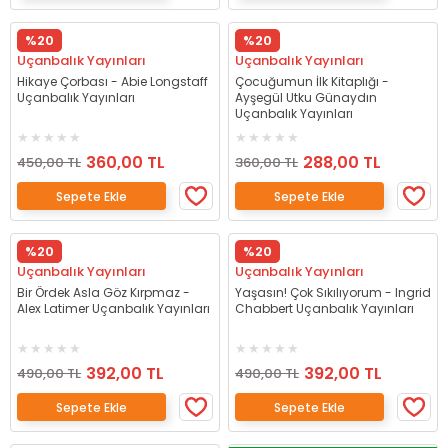
%20
%20
Uçanbalık Yayınları
Uçanbalık Yayınları
Hikaye Çorbası - Abie Longstaff
Çocuğumun İlk Kitaplığı -
Uçanbalık Yayınları
Ayşegül Utku Günaydın
Uçanbalık Yayınları
360,00 TL
288,00 TL
450,00 TL
360,00 TL
Sepete Ekle
Sepete Ekle
%20
%20
Uçanbalık Yayınları
Uçanbalık Yayınları
Bir Ördek Asla Göz Kırpmaz -
Yaşasın! Çok Sıkılıyorum - Ingrid
Alex Latimer Uçanbalık Yayınları
Chabbert Uçanbalık Yayınları
392,00 TL
392,00 TL
490,00 TL
490,00 TL
Sepete Ekle
Sepete Ekle