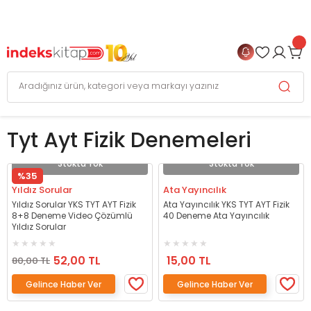
999 TL
ve Üzeri Alışverişlerinizde
KARGO BEDAVA
+
4 TAKSİT FIRSATI
Tyt Ayt Fizik Denemeleri
Stokta Yok
Stokta Yok
%35
Yıldız Sorular
Ata Yayıncılık
Yıldız Sorular YKS TYT AYT Fizik
Ata Yayıncılık YKS TYT AYT Fizik
8+8 Deneme Video Çözümlü
40 Deneme Ata Yayıncılık
Yıldız Sorular
52,00 TL
15,00 TL
80,00 TL
Gelince Haber Ver
Gelince Haber Ver