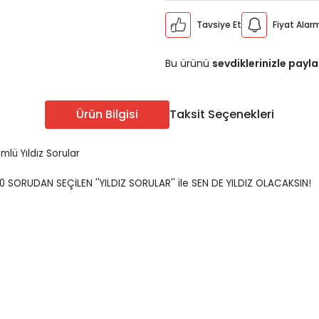
ÖABT Sınıf Öğr. Konu
ÖABT Sosyal Bilgiler 
Tavsiye Et
Fiyat Alar
u
ÖABT Sınıf Öğr. Soru
ÖABT Sosyal Bilgiler S
u
ÖABT Sınıf Öğr. Yaprak Test
ÖABT Sosyal Bil. Yapra
Bu ürünü
sevdiklerinizle payla
rak Test
ÖABT Sınıf Öğr. Deneme
ÖABT Sosyal Bilgiler
eneme
Tümünü Göster
Tümünü Göster
Ürün Bilgisi
Taksit Seçenekleri
lü Yıldız Sorular
Edebiyatı
ÖABT Türkçe Öğretmenliği
ÖABT Türkçe Konu
00 SORUDAN SEÇİLEN ''YILDIZ SORULAR'' ile SEN DE YILDIZ OLACAKSIN!
ebiyatı
ÖABT Türkçe Soru
ÖABT Türkçe Yaprak Test
ebiyatı
ÖABT Türkçe Deneme
Tümünü Göster
ebiyatı
ebiyatı