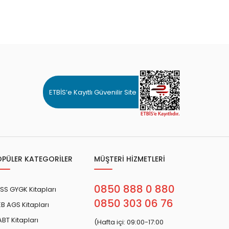
ETBİS’e Kayıtlı Güvenilir Site
OPÜLER KATEGORİLER
MÜŞTERİ HİZMETLERİ
0850 888 0 880
SS GYGK Kitapları
0850 303 06 76
B AGS Kitapları
BT Kitapları
(Hafta içi: 09:00-17:00