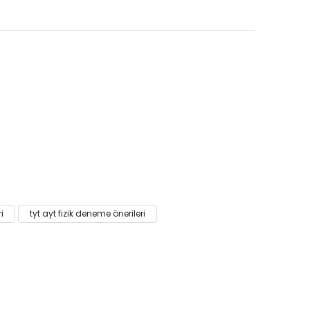
i
tyt ayt fizik deneme önerileri