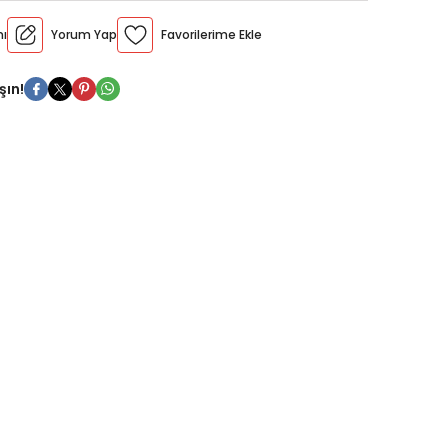
Konu
mı
Yorum Yap
oru
k Test
şın!
 Deneme