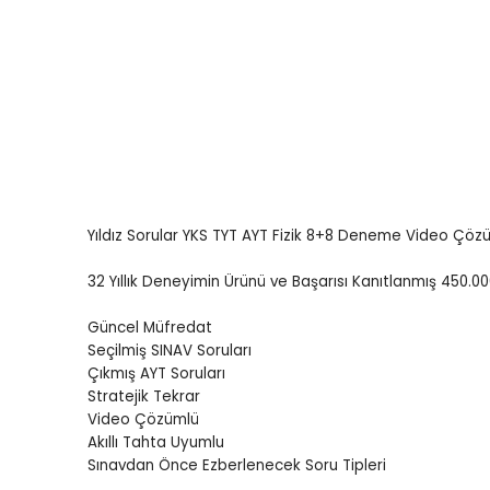
Öğretmenliği
Öğretmenliği
ÖABT Özel Eğitim Çıkmış
ÖABT Rehberlik Kon
Sorular
ÖABT Rehberlik Sor
ÖABT Özel Eğitim Deneme
ÖABT Rehberlik Yap
ÖABT Özel Eğitim Konu
ÖABT Rehberlik D
ÖABT Özel Eğitim Soru
Tümünü Göster
Tümünü Göster
Yıldız Sorular YKS TYT AYT Fizik 8+8 Deneme Video Çözüm
ÖABT Tarih Öğretmenliği
ÖABT Türk Dili ve 
Öğr.
ÖABT Tarih Konu
32 Yıllık Deneyimin Ürünü ve Başarısı Kanıtlanmış 450.0
ÖABT Türk Dili ve Ed
ÖABT Tarih Soru
Konu
Güncel Müfredat
ÖABT Tarih Yaprak Test
ÖABT Türk Dili ve Ed
Seçilmiş SINAV Soruları
ÖABT Tarih Deneme
Soru
Çıkmış AYT Soruları
Stratejik Tekrar
Tümünü Göster
ÖABT Türk Dili ve Ed
Video Çözümlü
Yaprak Test
Akıllı Tahta Uyumlu
ÖABT Türk Dili ve Ed
Sınavdan Önce Ezberlenecek Soru Tipleri
Deneme