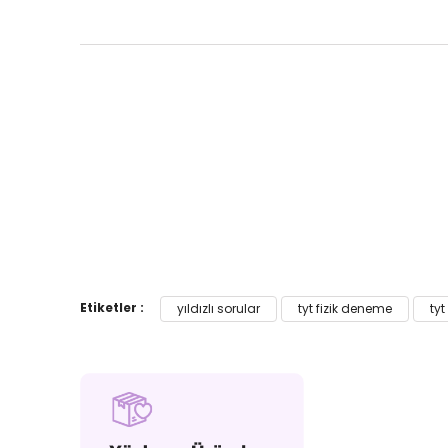
Tümünü Göster
Etiketler :
yıldızlı sorular
tyt fizik deneme
tyt