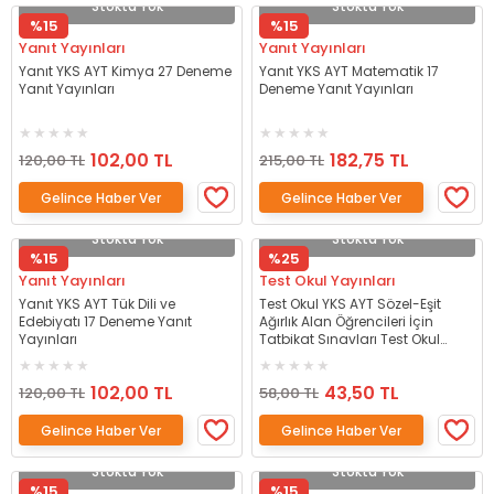
Stokta Yok
Stokta Yok
%15
%15
Yanıt Yayınları
Yanıt Yayınları
Yanıt YKS AYT Kimya 27 Deneme
Yanıt YKS AYT Matematik 17
Yanıt Yayınları
Deneme Yanıt Yayınları
102,00 TL
182,75 TL
120,00 TL
215,00 TL
Gelince Haber Ver
Gelince Haber Ver
Stokta Yok
Stokta Yok
%15
%25
Yanıt Yayınları
Test Okul Yayınları
Yanıt YKS AYT Tük Dili ve
Test Okul YKS AYT Sözel-Eşit
Edebiyatı 17 Deneme Yanıt
Ağırlık Alan Öğrencileri İçin
Yayınları
Tatbikat Sınavları Test Okul
Yayınları
102,00 TL
43,50 TL
120,00 TL
58,00 TL
Gelince Haber Ver
Gelince Haber Ver
Stokta Yok
Stokta Yok
%15
%15