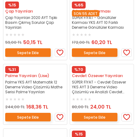
%15
%65
Çap Yayınları
Gönüllüler Karması
SON 55 ADET
Çap Yayınları 2020 AYT Tıpkı
SÜPER FİYAT - Gönüllüler
Basım Çıkmış Sorular Çap
Karması YKS AYT 10 Farklı
Yayınları
Deneme Gönüllüler Karması
50,15 TL
60,20 TL
59,00 TL
172,00 TL
Sepete Ekle
Sepete Ekle
%31
%70
Palme Yayınları (Lise)
Cevdet Özsever Yayınları
Palme YKS AYT Matematik 12
SÜPER FİYAT - Cevdet Özsever
Deneme Video Çözümlü Mathe
YKS AYT 3 Deneme Video
Serisi Palme Yayınları
Çözümlü ve Analizli Cevdet
Özsever Yayınları
168,36 TL
24,00 TL
244,00 TL
80,00 TL
Sepete Ekle
Sepete Ekle
%15