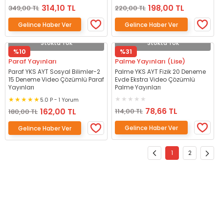
314,10 TL
198,00 TL
349,00 TL
220,00 TL
Gelince Haber Ver
Gelince Haber Ver
Stokta Yok
Stokta Yok
%10
%31
Paraf Yayınları
Palme Yayınları (Lise)
Paraf YKS AYT Sosyal Bilimler-2
Palme YKS AYT Fizik 20 Deneme
15 Deneme Video Çözümlü Paraf
Evde Ekstra Video Çözümlü
Yayınları
Palme Yayınları
5.0 P - 1 Yorum
78,66 TL
162,00 TL
114,00 TL
180,00 TL
Gelince Haber Ver
Gelince Haber Ver
1
2