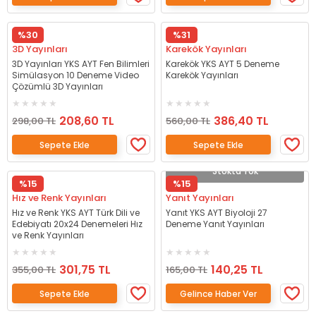
%30
%31
3D Yayınları
Karekök Yayınları
3D Yayınları YKS AYT Fen Bilimleri
Karekök YKS AYT 5 Deneme
Simülasyon 10 Deneme Video
Karekök Yayınları
Çözümlü 3D Yayınları
208,60 TL
386,40 TL
298,00 TL
560,00 TL
Sepete Ekle
Sepete Ekle
Stokta Yok
%15
%15
Hız ve Renk Yayınları
Yanıt Yayınları
Hız ve Renk YKS AYT Türk Dili ve
Yanıt YKS AYT Biyoloji 27
Edebiyatı 20x24 Denemeleri Hız
Deneme Yanıt Yayınları
ve Renk Yayınları
301,75 TL
140,25 TL
355,00 TL
165,00 TL
Sepete Ekle
Gelince Haber Ver