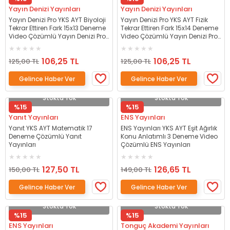
Yayın Denizi Yayınları
Yayın Denizi Yayınları
Yayın Denizi Pro YKS AYT Biyoloji
Yayın Denizi Pro YKS AYT Fizik
Tekrar Ettiren Fark 15x13 Deneme
Tekrar Ettiren Fark 15x14 Deneme
Video Çözümlü Yayın Denizi Pro
Video Çözümlü Yayın Denizi Pro
Yayınları
Yayınları
106,25 TL
106,25 TL
125,00 TL
125,00 TL
Gelince Haber Ver
Gelince Haber Ver
Stokta Yok
Stokta Yok
%15
%15
Yanıt Yayınları
ENS Yayınları
Yanıt YKS AYT Matematik 17
ENS Yayınları YKS AYT Eşit Ağırlık
Deneme Çözümlü Yanıt
Konu Anlatımlı 3 Deneme Video
Yayınları
Çözümlü ENS Yayınları
127,50 TL
126,65 TL
150,00 TL
149,00 TL
Gelince Haber Ver
Gelince Haber Ver
Stokta Yok
Stokta Yok
%15
%15
ENS Yayınları
Tonguç Akademi Yayınları