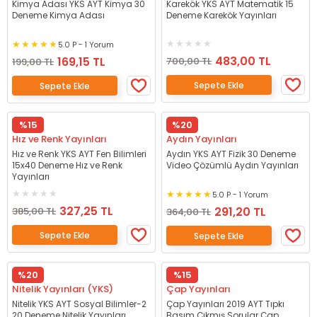
Kimya Adası YKS AYT Kimya 30
Karekök YKS AYT Matematik 15
Deneme Kimya Adası
Deneme Karekök Yayınları
5.0 P - 1 Yorum
483,00 TL
169,15 TL
700,00 TL
199,00 TL
Sepete Ekle
Sepete Ekle
%15
%20
Hız ve Renk Yayınları
Aydın Yayınları
Hız ve Renk YKS AYT Fen Bilimleri
Aydın YKS AYT Fizik 30 Deneme
15x40 Deneme Hız ve Renk
Video Çözümlü Aydın Yayınları
Yayınları
5.0 P - 1 Yorum
327,25 TL
291,20 TL
385,00 TL
364,00 TL
Sepete Ekle
Sepete Ekle
%20
%15
Nitelik Yayınları (YKS)
Çap Yayınları
Nitelik YKS AYT Sosyal Bilimler-2
Çap Yayınları 2019 AYT Tıpkı
20 Deneme Nitelik Yayınları
Basım Çıkmış Sorular Çap