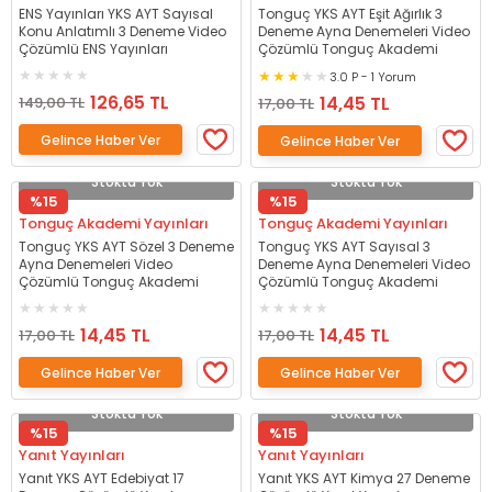
ENS Yayınları YKS AYT Sayısal
Tonguç YKS AYT Eşit Ağırlık 3
Konu Anlatımlı 3 Deneme Video
Deneme Ayna Denemeleri Video
Çözümlü ENS Yayınları
Çözümlü Tonguç Akademi
3.0 P - 1 Yorum
126,65 TL
14,45 TL
149,00 TL
17,00 TL
Gelince Haber Ver
Gelince Haber Ver
Stokta Yok
Stokta Yok
%15
%15
Tonguç Akademi Yayınları
Tonguç Akademi Yayınları
Tonguç YKS AYT Sözel 3 Deneme
Tonguç YKS AYT Sayısal 3
Ayna Denemeleri Video
Deneme Ayna Denemeleri Video
Çözümlü Tonguç Akademi
Çözümlü Tonguç Akademi
14,45 TL
14,45 TL
17,00 TL
17,00 TL
Gelince Haber Ver
Gelince Haber Ver
Stokta Yok
Stokta Yok
%15
%15
Yanıt Yayınları
Yanıt Yayınları
Yanıt YKS AYT Edebiyat 17
Yanıt YKS AYT Kimya 27 Deneme