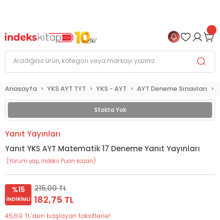
999 TL
ve Üzeri Alışverişlerinizde
KARGO BEDAVA
+
4 TAKSİT FIRSATI
Anasayfa
YKS AYT TYT
YKS - AYT
AYT Deneme Sınavları
Stokta Yok
Yanıt Yayınları
Yanıt YKS AYT Matematik 17 Deneme Yanıt Yayınları
(Yorum yap, İndeks Puan kazan)
215,00 TL
%15
182,75 TL
İNDIRIMLI
45,69 TL'den başlayan taksitlerle!